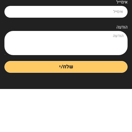
אימייל
הודעה
שלח/י