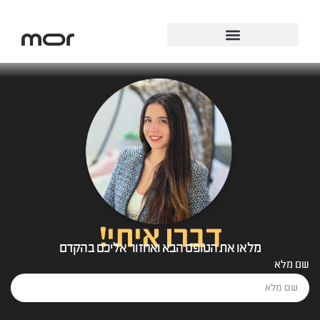
Elementor #3860
דברו איתי!
מלאו את הטופס הבא ואחזור אליכם בהקדם
שם מלא