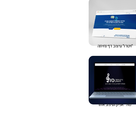
״ויטרו״ עיצוב דף נחיתה
״סול״ אפיון ועיצוב אתר