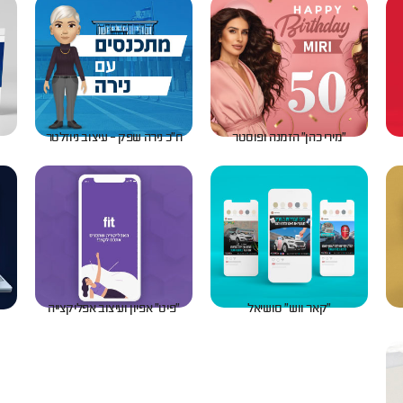
״מירי כהן״ הזמנה ופוסטר
ח״כ נירה שפק - עיצוב ניוזלטר
״קאר ווש״ סושיאל
״פיט״ אפיון ועיצוב אפליקצייה