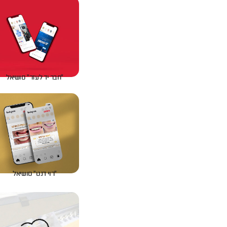
״חבר יד לעזר״ סושיאל
״רוי דנט״ סושיאל